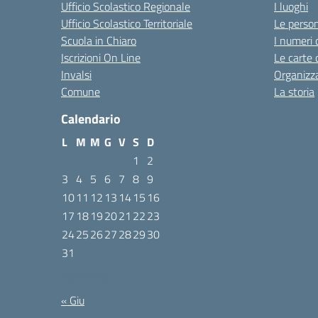
Ufficio Scolastico Regionale
I luoghi
Ufficio Scolastico Territoriale
Le perso
Scuola in Chiaro
I numeri 
Iscrizioni On Line
Le carte 
Invalsi
Organizz
Comune
La storia
Calendario
L
M
M
G
V
S
D
1
2
3
4
5
6
7
8
9
10
11
12
13
14
15
16
17
18
19
20
21
22
23
24
25
26
27
28
29
30
31
Agosto 2026
« Giu