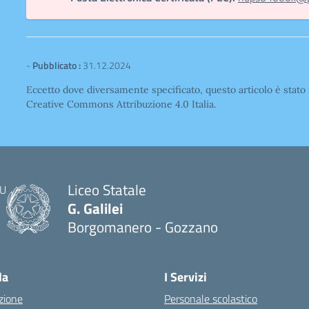
-
Pubblicato :
31.12.2024
Eccetto dove diversamente specificato, questo articolo è stato 
Creative Commons Attribuzione 4.0 Italia.
Liceo Statale
G. Galilei
Borgomanero - Gozzano
la
I Servizi
zione
Personale scolastico