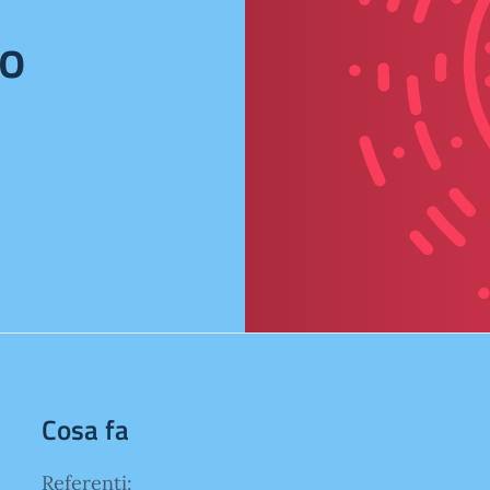
no
Cosa fa
Referenti: