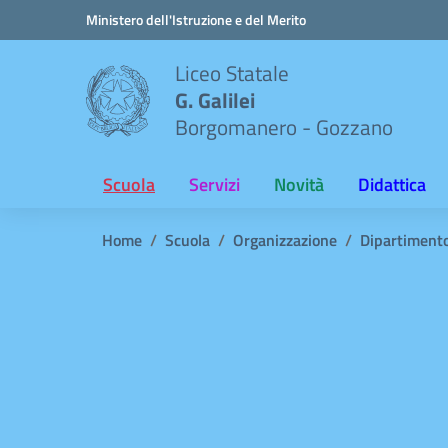
Vai ai contenuti
Vai al menu di navigazione
Vai al footer
Ministero dell'Istruzione e del Merito
Liceo Statale
G. Galilei
Borgomanero - Gozzano
Scuola
Servizi
Novità
Didattica
Home
Scuola
Organizzazione
Dipartiment