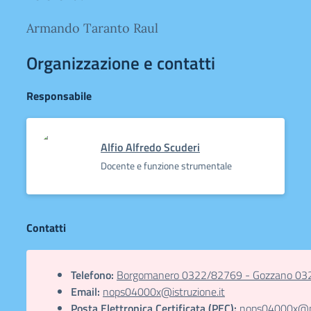
Armando Taranto Raul
Organizzazione e contatti
Responsabile
Alfio Alfredo Scuderi
Docente e funzione strumentale
Contatti
Telefono:
Borgomanero 0322/82769 - Gozzano 03
Email:
nops04000x@istruzione.it
Posta Elettronica Certificata (PEC):
nops04000x@pec