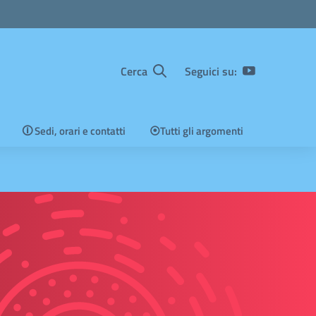
Cerca
Seguici su:
🛈 Sedi, orari e contatti
⦿Tutti gli argomenti