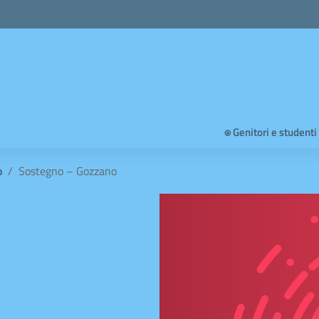
⍟ Genitori e studenti
o
Sostegno – Gozzano