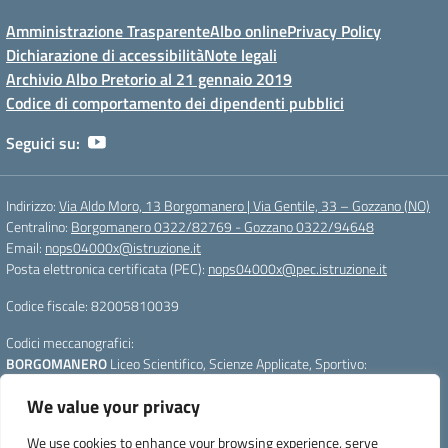
Amministrazione Trasparente
Albo online
Privacy Policy
Dichiarazione di accessibilità
Note legali
Archivio Albo Pretorio al 21 gennaio 2019
Codice di comportamento dei dipendenti pubblici
Seguici su:
Indirizzo:
Via Aldo Moro, 13 Borgomanero | Via Gentile, 33 – Gozzano (NO)
Centralino:
Borgomanero 0322/82769 - Gozzano 0322/94648
Email:
nops04000x@istruzione.it
Posta elettronica certificata (PEC):
nops04000x@pec.istruzione.it
Codice fiscale: 82005810039
Codici meccanografici:
BORGOMANERO
Liceo Scientifico, Scienze Applicate, Sportivo:
nops04000x
We value your privacy
GOZZANO
Liceo Linguistico e Scienze Umane :
nops040011
Per segnalazioni:
webmasterliceogalilei@gmail.com
- Per aggiornare la
We use cookies to enhance your browsing experience, serve
pagina premere CTRL+F5