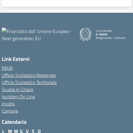
Liceo Statale
G. Galilei
Borgomanero - Gozzano
Link Esterni
MIUR
Ufficio Scolastico Regionale
Ufficio Scolastico Territoriale
Scuola in Chiaro
Iscrizioni On Line
Invalsi
Comune
Calendario
L
M
M
G
V
S
D