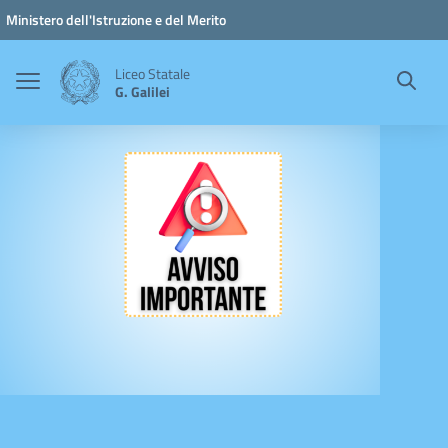
Vai ai contenuti
Vai al menu di navigazione
Vai al footer
Ministero dell'Istruzione e del Merito
Liceo Statale
G. Galilei