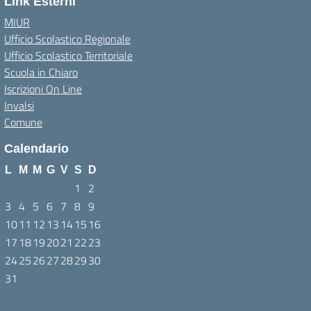
Link Esterni
MIUR
Ufficio Scolastico Regionale
Ufficio Scolastico Territoriale
Scuola in Chiaro
Iscrizioni On Line
Invalsi
Comune
Calendario
L
M
M
G
V
S
D
1
2
3
4
5
6
7
8
9
10
11
12
13
14
15
16
17
18
19
20
21
22
23
24
25
26
27
28
29
30
31
Agosto 2026