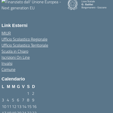
Liceo Statale
G. Galilei
Borgomanero - Gozzano
Link Esterni
MIUR
Ufficio Scolastico Regionale
Ufficio Scolastico Territoriale
Scuola in Chiaro
Iscrizioni On Line
Invalsi
Comune
Calendario
L
M
M
G
V
S
D
1
2
3
4
5
6
7
8
9
10
11
12
13
14
15
16