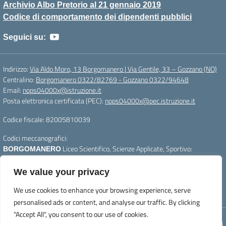
Archivio Albo Pretorio al 21 gennaio 2019
Codice di comportamento dei dipendenti pubblici
Seguici su:
Indirizzo:
Via Aldo Moro, 13 Borgomanero | Via Gentile, 33 – Gozzano (NO)
Centralino:
Borgomanero 0322/82769 - Gozzano 0322/94648
Email:
nops04000x@istruzione.it
Posta elettronica certificata (PEC):
nops04000x@pec.istruzione.it
Codice fiscale: 82005810039
Codici meccanografici:
Liceo Scientifico, Scienze Applicate, Sportivo:
BORGOMANERO
nops04000x
Liceo Linguistico e Scienze Umane :
GOZZANO
nops040011
We value your privacy
Per segnalazioni:
webmasterliceogalilei@gmail.com
- Per aggiornare la
We use cookies to enhance your browsing experience, serve
pagina premere CTRL+F5
personalised ads or content, and analyse our traffic. By clicking
"Accept All", you consent to our use of cookies.
Concept & Design by Designers Italia