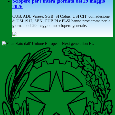
Sciopero per l’intera giornata del 29 maggio
2026
CUB, ADL Varese, SGB, SI Cobas, USI CIT, con adesione
di USI 1912, SBN, CUB PI e FI-SI hanno proclamato per la
giornata del 29 maggio uno sciopero generale.