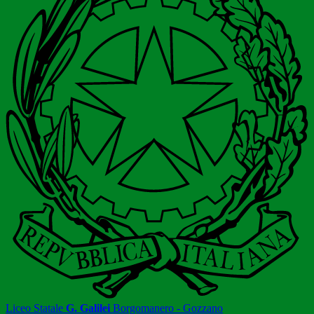
Liceo Statale
G. Galilei
Borgomanero - Gozzano