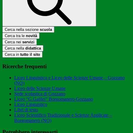
Cerca nella sezione
scuola
Cerca tra le
novità
Cerca nei
servizi
Cerca nella
didattica
Cerca in
tutto il sito
Ricerche frequenti
Liceo Linguistico e Liceo delle Scienze Umane – Gozzano
(NO)
Liceo delle Scienze Umane
Sede scolastica di Gozzano
Liceo “G.Galilei” Borgomanero-Gozzano
Liceo Linguistico
Libri di testo
Liceo Scientifico Tradizionale e Scienze Applicate –
Borgomanero (NO)
Potrebbero interessarti