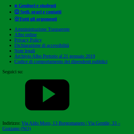
⍟ Genitori e studenti
🛈 Sedi, orari e contatti
⦿Tutti gli argomenti
Amministrazione Trasparente
Albo online
Privacy Policy
Dichiarazione di accessibilità
Note legali
Archivio Albo Pretorio al 21 gennaio 2019
Codice di comportamento dei dipendenti pubblici
Seguici su:
Indirizzo:
Via Aldo Moro, 13 Borgomanero | Via Gentile, 33 –
Gozzano (NO)