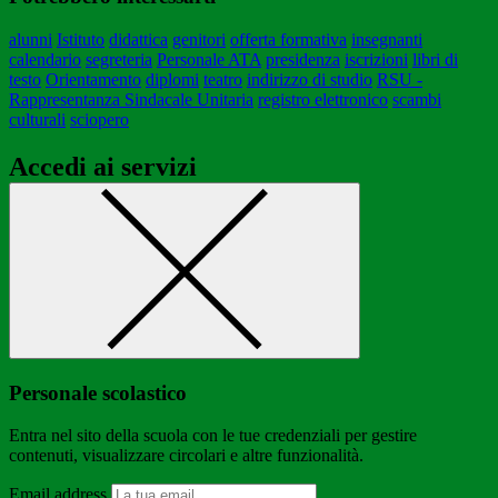
alunni
Istituto
didattica
genitori
offerta formativa
insegnanti
calendario
segreteria
Personale ATA
presidenza
iscrizioni
libri di
testo
Orientamento
diplomi
teatro
indirizzo di studio
RSU -
Rappresentanza Sindacale Unitaria
registro elettronico
scambi
culturali
sciopero
Accedi ai servizi
Personale scolastico
Entra nel sito della scuola con le tue credenziali per gestire
contenuti, visualizzare circolari e altre funzionalità.
Email address