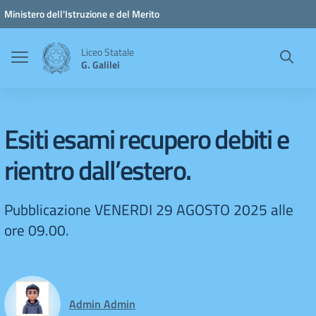
Vai ai contenuti
Vai al menu di navigazione
Vai al footer
Ministero dell'Istruzione e del Merito
Liceo Statale
G. Galilei
Esiti esami recupero debiti e
rientro dall’estero.
Pubblicazione VENERDI 29 AGOSTO 2025 alle
ore 09.00.
Admin Admin