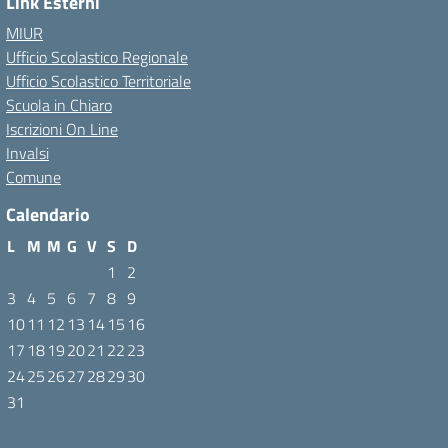
Link Esterni
MIUR
Ufficio Scolastico Regionale
Ufficio Scolastico Territoriale
Scuola in Chiaro
Iscrizioni On Line
Invalsi
Comune
Calendario
L
M
M
G
V
S
D
1
2
3
4
5
6
7
8
9
10
11
12
13
14
15
16
17
18
19
20
21
22
23
24
25
26
27
28
29
30
31
Agosto 2026