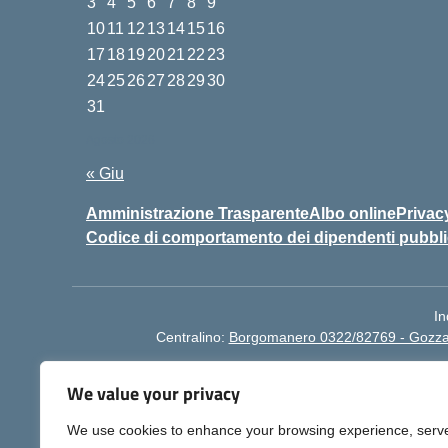
3
4
5
6
7
8
9
10
11
12
13
14
15
16
17
18
19
20
21
22
23
24
25
26
27
28
29
30
31
Agosto 2026
« Giu
Amministrazione Trasparente
Albo online
Privac
Codice di comportamento dei dipendenti pubbli
In
Centralino:
Borgomanero 0322/82769 - Gozz
We value your privacy
We use cookies to enhance your browsing experience, serv
BO