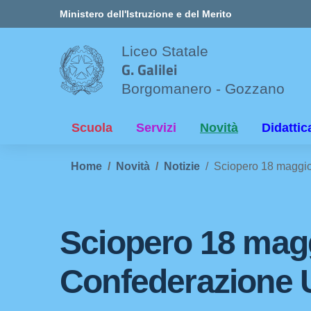
Vai ai contenuti
Vai al menu di navigazione
Vai al footer
Ministero dell'Istruzione e del Merito
Liceo Statale
G. Galilei
Borgomanero - Gozzano
Scuola
Servizi
Novità
Didattic
Home
Novità
Notizie
Sciopero 18 maggi
Sciopero 18 mag
Confederazione