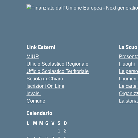
Link Esterni
La Scuo
MIUR
Present
Ufficio Scolastico Regionale
I luoghi
Ufficio Scolastico Territoriale
Le pers
Scuola in Chiaro
I numeri
Iscrizioni On Line
Le carte
Invalsi
Organiz
Comune
La storia
Calendario
L
M
M
G
V
S
D
1
2