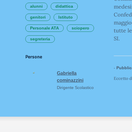
medesim
alunni
didattica
Confede
genitori
Istituto
maggio
Personale ATA
sciopero
tutte l
SI.
segreteria
Persone
-
Pubblic
Gabriella
Eccetto d
cominazzini
Dirigente Scolastico