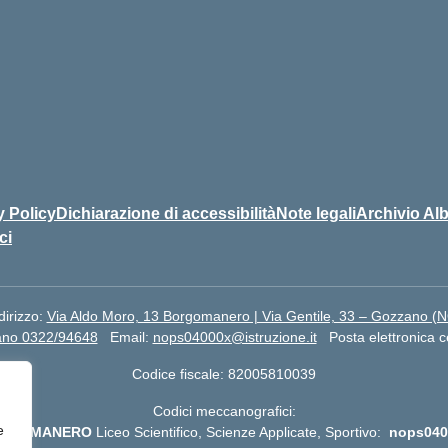
y Policy
Dichiarazione di accessibilità
Note legali
Archivio Alb
ci
dirizzo:
Via Aldo Moro, 13 Borgomanero | Via Gentile, 33 – Gozzano (
ano 0322/94648
Email:
nops04000x@istruzione.it
Posta elettronica c
Codice fiscale: 82005810039
Codici meccanografici:
e
RGOMANERO
Liceo Scientifico, Scienze Applicate, Sportivo:
nops040