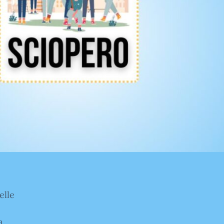
elle
a