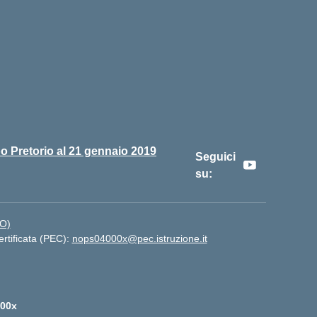
o Pretorio al 21 gennaio 2019
Seguici
su:
NO)
ertificata (PEC):
nops04000x@pec.istruzione.it
00x