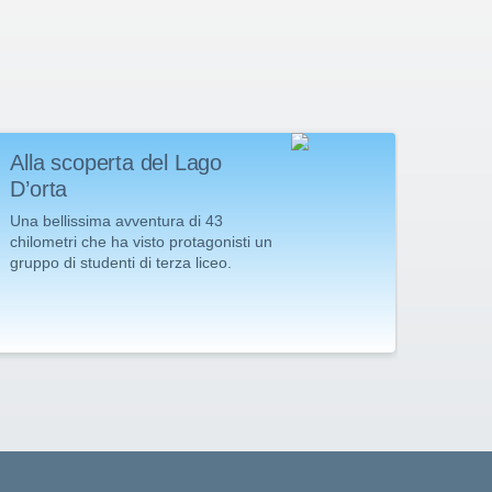
Alla scoperta del Lago
Gran
D’orta
“Lis
Grup
Una bellissima avventura di 43
chilometri che ha visto protagonisti un
Il gru
gruppo di studenti di terza liceo.
presen
riscu
Compli
per l'