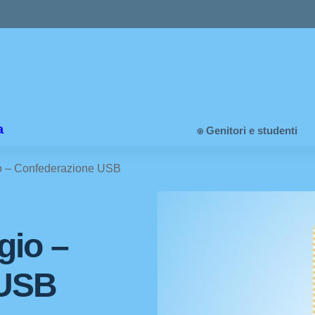
a
⍟ Genitori e studenti
o – Confederazione USB
gio –
 USB