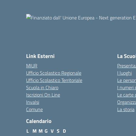
Link Esterni
La Scuo
MIUR
Presenta
Ufficio Scolastico Regionale
I luoghi
Ufficio Scolastico Territoriale
Le perso
Scuola in Chiaro
I numeri 
Iscrizioni On Line
Le carte 
Invalsi
Organizz
Comune
La storia
Calendario
L
M
M
G
V
S
D