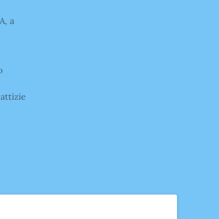
A, a
o
attizie