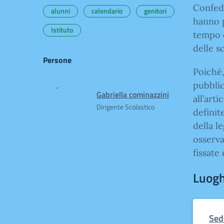
Confed
alunni
calendario
genitori
hanno 
Istituto
tempo 
delle s
Persone
Poiché,
pubblic
Gabriella cominazzini
all’art
Dirigente Scolastico
definite
della l
osserva
fissate
Luogh
Sed