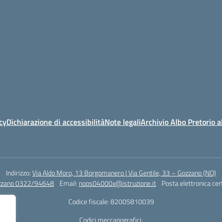
cy
Dichiarazione di accessibilità
Note legali
Archivio Albo Pretorio 
Indirizzo:
Via Aldo Moro, 13 Borgomanero | Via Gentile, 33 – Gozzano (NO)
zzano 0322/94648
Email:
nops04000x@istruzione.it
Posta elettronica cer
Codice fiscale: 82005810039
Codici meccanografici: