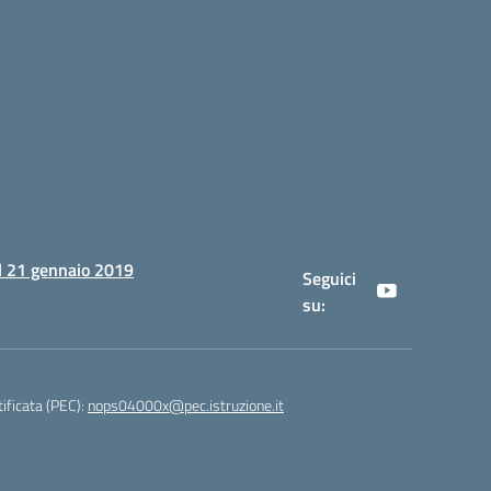
al 21 gennaio 2019
Seguici
su:
tificata (PEC):
nops04000x@pec.istruzione.it