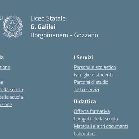
Liceo Statale
G. Galilei
Borgomanero - Gozzano
la
I Servizi
zione
Personale scolastico
Famiglie e studenti
ne
Percorsi di studio
della scuola
Tutti i servizi
della scuola
Didattica
azione
Offerta formativa
I progetti della scuola
Materiali e altri documenti
Laboratori