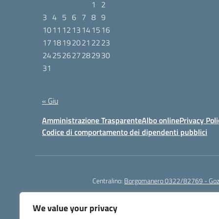
1
2
3
4
5
6
7
8
9
10
11
12
13
14
15
16
17
18
19
20
21
22
23
24
25
26
27
28
29
30
31
Agosto 2026
« Giu
Amministrazione Trasparente
Albo online
Privacy Poli
Codice di comportamento dei dipendenti pubblici
Centralino:
Borgomanero 0322/82769 - Go
We value your privacy