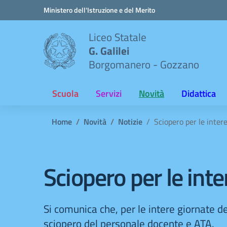
Vai ai contenuti
Vai al menu di navigazione
Vai al footer
Ministero dell'Istruzione e del Merito
Liceo Statale
G. Galilei
Borgomanero - Gozzano
Scuola
Servizi
Novità
Didattica
Home
Novità
Notizie
Sciopero per le inte
Sciopero per le int
Si comunica che, per le intere giornate
sciopero del personale docente e ATA.