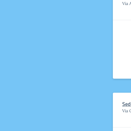
Via 
Sed
Via 