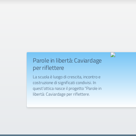
Parole in libertà: Caviardage
per riflettere
La scuola è luogo di crescita, incontro e
costruzione di significati condivisi. In
quest’ottica nasce il progetto “Parole in
libertà: Caviardage per riflettere.