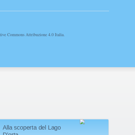
eative Commons Attribuzione 4.0 Italia.
Alla scoperta del Lago
Gran
D’orta
“Lis