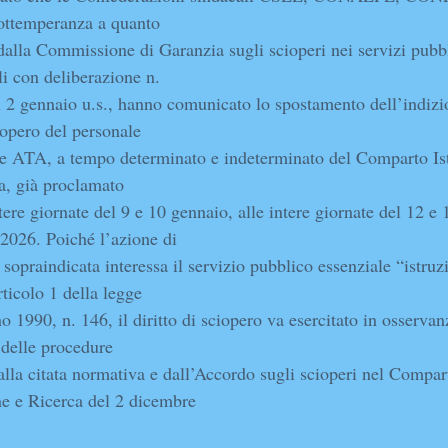
ottemperanza a quanto
 dalla Commissione di Garanzia sugli scioperi nei servizi pubb
li con deliberazione n.
 2 gennaio u.s., hanno comunicato lo spostamento dell’indizi
iopero del personale
e ATA, a tempo determinato e indeterminato del Comparto Is
a, già proclamato
ntere giornate del 9 e 10 gennaio, alle intere giornate del 12 e 
2026. Poiché l’azione di
 sopraindicata interessa il servizio pubblico essenziale “istruz
rticolo 1 della legge
o 1990, n. 146, il diritto di sciopero va esercitato in osservan
 delle procedure
dalla citata normativa e dall’Accordo sugli scioperi nel Compar
ne e Ricerca del 2 dicembre