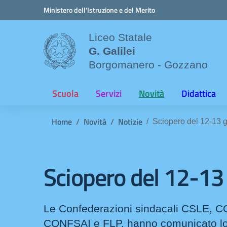
Vai ai contenuti
Vai al menu di navigazione
Vai al footer
Ministero dell'Istruzione e del Merito
Liceo Statale
G. Galilei
Borgomanero - Gozzano
Scuola
Servizi
Novità
Didattica
Home
Novità
Notizie
Sciopero del 12-13 
Sciopero del 12-13
Le Confederazioni sindacali CSLE, 
CONFSAI e FLP, hanno comunicato l