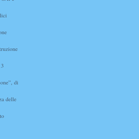
lici
one
truzione
13
ione”, di
za delle
to