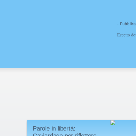
Pubblicat
-
Eccetto dov
Parole in libertà:
Caviardage per riflettere