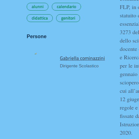
alunni
calendario
FLP, in 
statuito
didattica
genitori
essenzia
3273 del
Persone
dello sc
docente 
e Ricerc
Gabriella cominazzini
per le i
Dirigente Scolastico
gennaio 
sciopero
cui all’a
12 giugn
regole e
fissate 
Istruzio
2020.