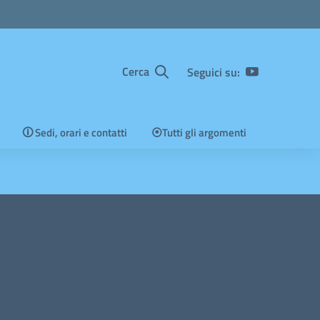
Cerca
Seguici su:
🛈 Sedi, orari e contatti
⦿Tutti gli argomenti