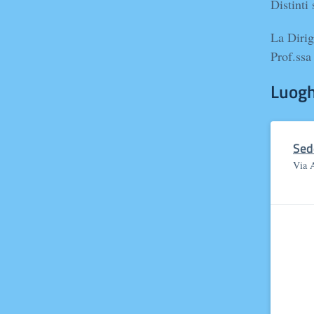
Distinti 
La Dirig
Prof.ssa
Luogh
Sed
Via 