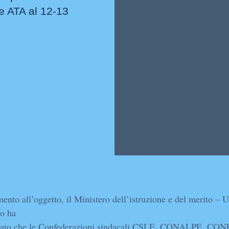
e ATA al 12-13
imento all’oggetto, il Ministero dell’istruzione e del merito – U
o ha
ato che le Confederazioni sindacali CSLE, CONALPE, CON