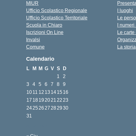
MIUR
Present
Ufficio Scolastico Regionale
I luoghi
Ufficio Scolastico Territoriale
Le pers
Scuola in Chiaro
I numeri
Iscrizioni On Line
Le carte
Invalsi
Organiz
Comune
La storia
Calendario
L
M
M
G
V
S
D
1
2
3
4
5
6
7
8
9
10
11
12
13
14
15
16
17
18
19
20
21
22
23
24
25
26
27
28
29
30
31
Agosto 2026