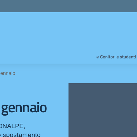
⍟ Genitori e studenti
gennaio
 gennaio
CONALPE,
o spostamento