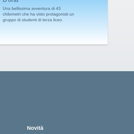
Grup
Una bellissima avventura di 43
chilometri che ha visto protagonisti un
Il gru
gruppo di studenti di terza liceo.
presen
riscu
Compli
per l'
Novità