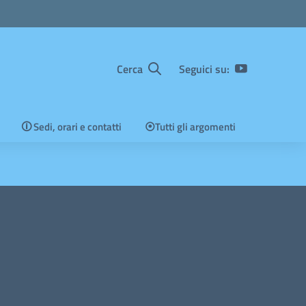
Cerca
Seguici su:
🛈 Sedi, orari e contatti
⦿Tutti gli argomenti