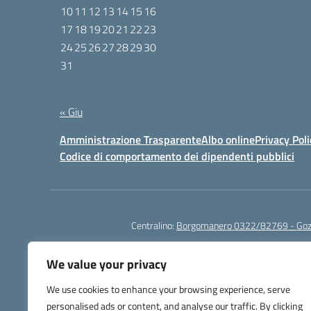
10
11
12
13
14
15
16
17
18
19
20
21
22
23
24
25
26
27
28
29
30
31
Agosto 2026
« Giu
Amministrazione Trasparente
Albo online
Privacy Poli
Codice di comportamento dei dipendenti pubblici
Centralino:
Borgomanero 0322/82769 - Go
We value your privacy
We use cookies to enhance your browsing experience, serve
personalised ads or content, and analyse our traffic. By clicking