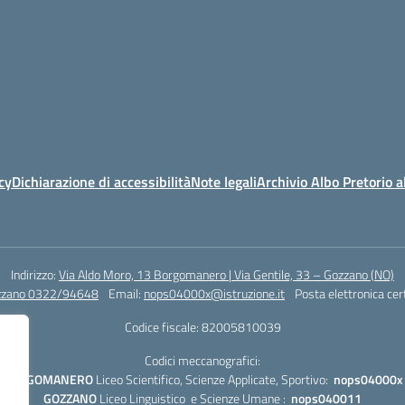
cy
Dichiarazione di accessibilità
Note legali
Archivio Albo Pretorio 
Indirizzo:
Via Aldo Moro, 13 Borgomanero | Via Gentile, 33 – Gozzano (NO)
zzano 0322/94648
Email:
nops04000x@istruzione.it
Posta elettronica cer
Codice fiscale: 82005810039
Codici meccanografici:
BORGOMANERO
Liceo Scientifico, Scienze Applicate, Sportivo:
nops04000x
GOZZANO
Liceo Linguistico e Scienze Umane :
nops040011