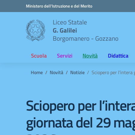
Vai ai contenuti
Vai al menu di navigazione
Vai al footer
Ministero dell'Istruzione e del Merito
Liceo Statale
G. Galilei
Borgomanero - Gozzano
Scuola
Servizi
Novità
Didattica
Home
Novità
Notizie
Sciopero per l’intera
Sciopero per l’inter
giornata del 29 ma