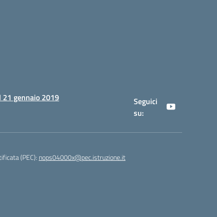
al 21 gennaio 2019
Seguici
su:
tificata (PEC):
nops04000x@pec.istruzione.it