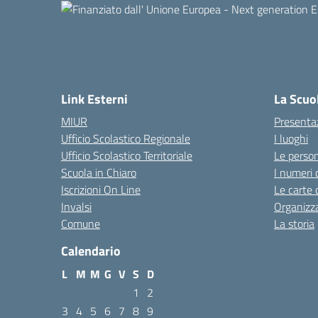
Link Esterni
La Scuo
MIUR
Presenta
Ufficio Scolastico Regionale
I luoghi
Ufficio Scolastico Territoriale
Le perso
Scuola in Chiaro
I numeri 
Iscrizioni On Line
Le carte 
Invalsi
Organizz
Comune
La storia
Calendario
L
M
M
G
V
S
D
1
2
3
4
5
6
7
8
9