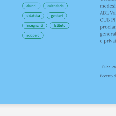
alunni
calendario
medesi
ADL Var
didattica
genitori
CUB PI
insegnanti
Istituto
proclam
general
sciopero
e priva
-
Pubblicat
Eccetto d