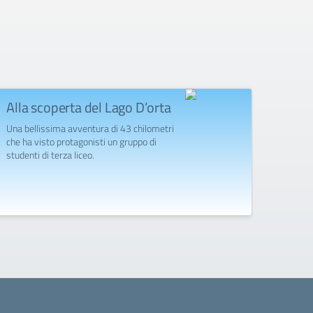
Alla scoperta del Lago D’orta
Gran
“Lisi
Una bellissima avventura di 43 chilometri
Grup
che ha visto protagonisti un gruppo di
studenti di terza liceo.
Il grup
l'oper
succes
docenti