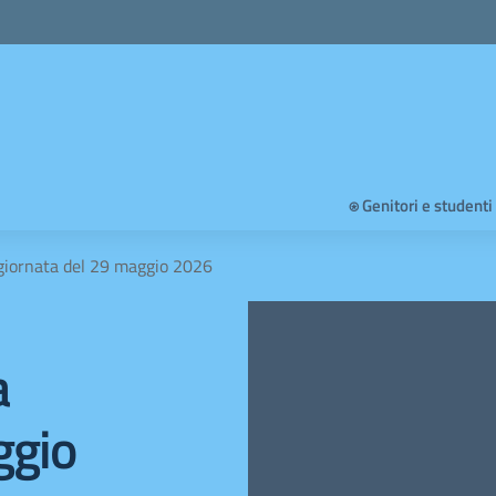
⍟ Genitori e studenti
 giornata del 29 maggio 2026
a
ggio