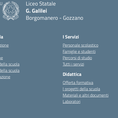
Liceo Statale
G. Galilei
Borgomanero - Gozzano
la
I Servizi
zione
Personale scolastico
Famiglie e studenti
ne
Percorsi di studio
della scuola
Tutti i servizi
della scuola
Didattica
azione
Offerta formativa
I progetti della scuola
Materiali e altri documenti
Laboratori