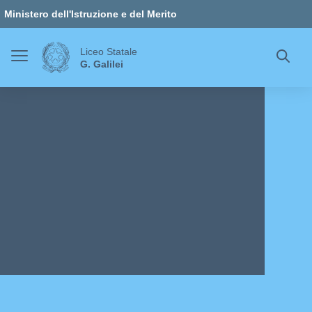
Vai ai contenuti
Vai al menu di navigazione
Vai al footer
Ministero dell'Istruzione e del Merito
Liceo Statale
G. Galilei