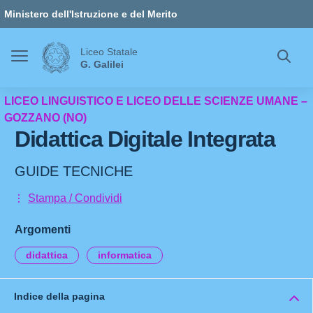
Vai ai contenuti
Vai al menu di navigazione
Vai al footer
Ministero dell'Istruzione e del Merito
Liceo Statale
G. Galilei
LICEO LINGUISTICO E LICEO DELLE SCIENZE UMANE –
GOZZANO (NO)
Didattica Digitale Integrata
GUIDE TECNICHE
Stampa / Condividi
Argomenti
didattica
informatica
Indice della pagina