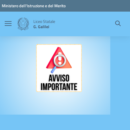
Vai ai contenuti
Vai al menu di navigazione
Vai al footer
Ministero dell'Istruzione e del Merito
Liceo Statale
G. Galilei