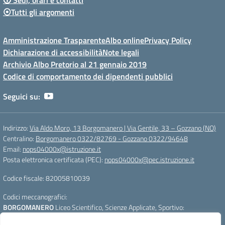
⦿Tutti gli argomenti
Amministrazione Trasparente
Albo online
Privacy Policy
Dichiarazione di accessibilità
Note legali
Archivio Albo Pretorio al 21 gennaio 2019
Codice di comportamento dei dipendenti pubblici
Seguici su:
Indirizzo:
Via Aldo Moro, 13 Borgomanero | Via Gentile, 33 – Gozzano (NO)
Centralino:
Borgomanero 0322/82769 - Gozzano 0322/94648
Email:
nops04000x@istruzione.it
Posta elettronica certificata (PEC):
nops04000x@pec.istruzione.it
Codice fiscale: 82005810039
Codici meccanografici:
BORGOMANERO
Liceo Scientifico, Scienze Applicate, Sportivo:
nops04000x