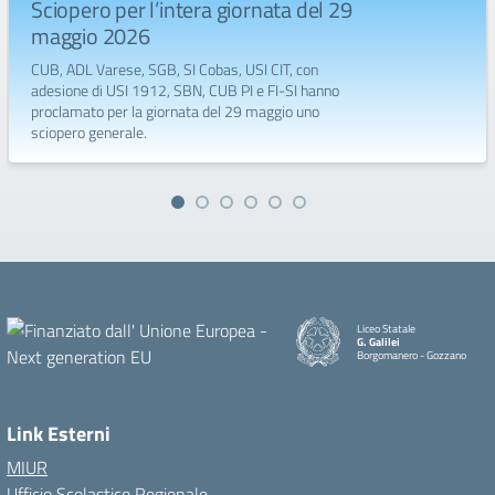
Sciopero per l’intera giornata del 29
maggio 2026
CUB, ADL Varese, SGB, SI Cobas, USI CIT, con
adesione di USI 1912, SBN, CUB PI e FI-SI hanno
proclamato per la giornata del 29 maggio uno
sciopero generale.
Liceo Statale
G. Galilei
Borgomanero - Gozzano
Link Esterni
MIUR
Ufficio Scolastico Regionale