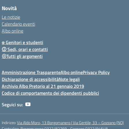
Novità
Le notizie
Calendario eventi
Albo online
⍟ Genitori e studenti
🛈 Sedi, orari e contatti
⦿Tutti gli argomenti
Amministrazione Trasparente
Albo online
Privacy Policy
Dichiarazione di accessibilità
Note legali
Archivio Albo Pretorio al 21 gennaio 2019
Codice di comportamento dei dipendenti pubblici
Seguici su:
Indirizzo:
Via Aldo Moro, 13 Borgomanero | Via Gentile, 33 – Gozzano (NO)
Centralino:
Borgomanero 0322/82769 - Gozzano 0322/94648