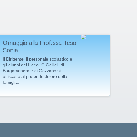
Omaggio alla Prof.ssa Teso
Scio
Sonia
Con
Il Dirigente, il personale scolastico e
La Co
gli alunni del Liceo "G.Galilei" di
procla
Borgomanero e di Gozzano si
18 ma
uniscono al profondo dolore della
famiglia.