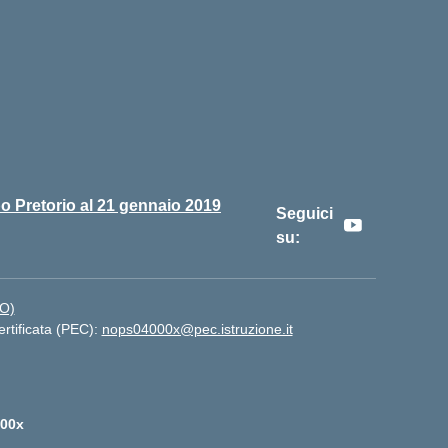
o Pretorio al 21 gennaio 2019
Seguici
su:
NO)
ertificata (PEC):
nops04000x@pec.istruzione.it
00x