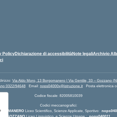
y Policy
Dichiarazione di accessibilità
Note legali
Archivio Alb
ci
dirizzo:
Via Aldo Moro, 13 Borgomanero | Via Gentile, 33 – Gozzano (
ano 0322/94648
Email:
nops04000x@istruzione.it
Posta elettronica c
Codice fiscale: 82005810039
Codici meccanografici:
e
RGOMANERO
Liceo Scientifico, Scienze Applicate, Sportivo:
nops040
GOZZANO
Liceo Linguistico e Scienze Umane :
nops040011