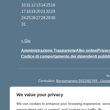
10
11
12
13
14
15
16
17
18
19
20
21
22
23
24
25
26
27
28
29
30
31
Agosto 2026
« Giu
Amministrazione Trasparente
Albo online
Privac
Codice di comportamento dei dipendenti pubbli
In
Centralino:
Borgomanero 0322/82769 - Gozz
We value your privacy
We use cookies to enhance your browsing experience, serv
BO
personalised ads or content, and analyse our traffic. By