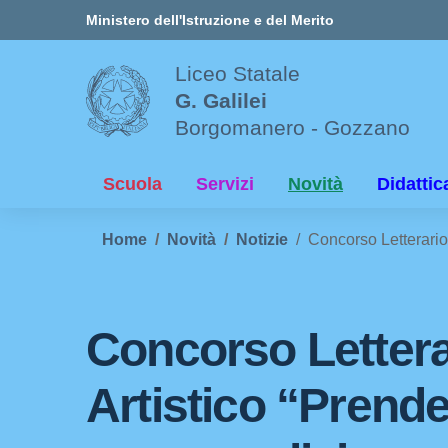
Vai ai contenuti
Vai al menu di navigazione
Vai al footer
Ministero dell'Istruzione e del Merito
Liceo Statale
G. Galilei
Borgomanero - Gozzano
Scuola
Servizi
Novità
Didattic
Home
Novità
Notizie
Concorso Letterario 
Concorso Lettera
Artistico “Prende