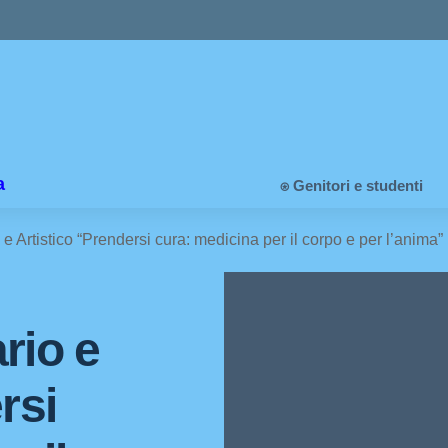
a
⍟ Genitori e studenti
e Artistico “Prendersi cura: medicina per il corpo e per l’anima”
rio e
rsi