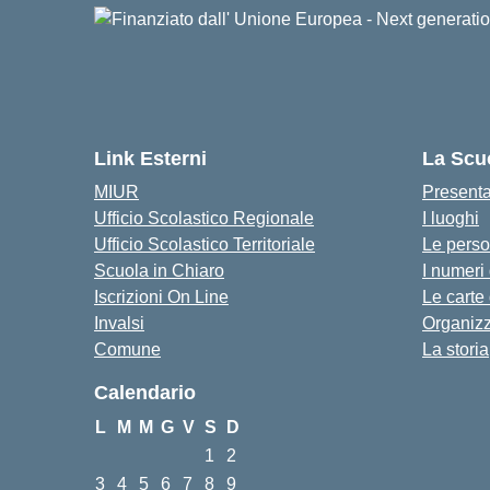
Link Esterni
La Scu
MIUR
Present
Ufficio Scolastico Regionale
I luoghi
Ufficio Scolastico Territoriale
Le pers
Scuola in Chiaro
I numeri
Iscrizioni On Line
Le carte
Invalsi
Organiz
Comune
La storia
Calendario
L
M
M
G
V
S
D
1
2
3
4
5
6
7
8
9